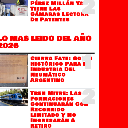
2
Pérez Millán Ya
Tiene Las
Cámaras Lectora
De Patentes
LO MAS LEIDO DEL AÑO
2026
1
Cierra Fate: Golpe
Histórico Para La
Industria Del
Neumático
Argentino
2
Tren Mitre: Las
Formaciones
Continuarán Con
Recorrido
Limitado Y No
Ingresarán A
Retiro