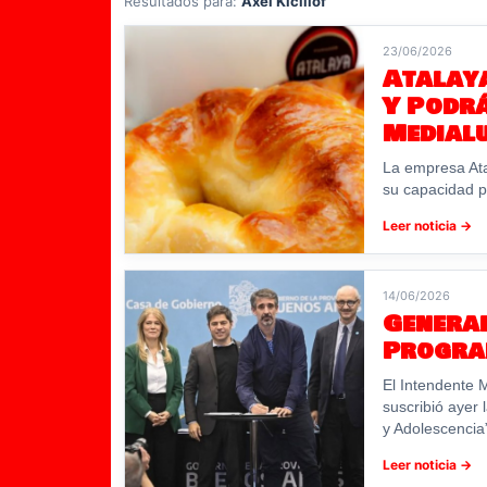
Resultados para:
Axel Kicillof
23/06/2026
Atalay
Y Podrá
Medial
La empresa At
su capacidad pr
Leer noticia →
14/06/2026
Genera
Progra
El Intendente 
suscribió ayer 
y Adolescencia
Leer noticia →