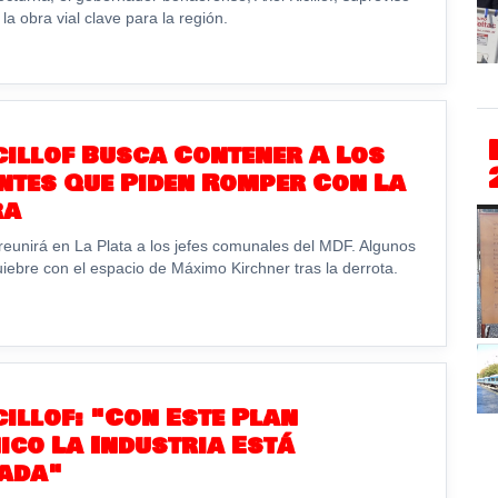
la obra vial clave para la región.
cillof Busca Contener A Los
ntes Que Piden Romper Con La
ra
reunirá en La Plata a los jefes comunales del MDF. Algunos
iebre con el espacio de Máximo Kirchner tras la derrota.
cillof: "Con Este Plan
co La Industria Está
ada"