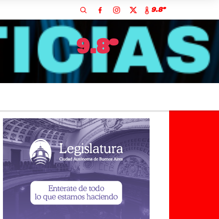
9.8º
9.8º