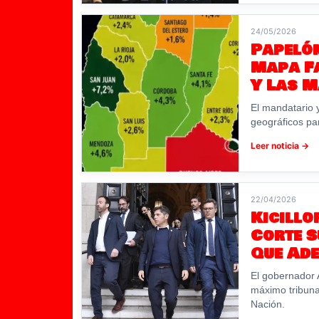
24/05/2026
Papelón
Mapa Fa
Y Las M
El mandatario 
geográficos par
Leer noticia →
22/04/2026
Kicillo
Corte 
Que Ad
El gobernador A
máximo tribunal
Nación.