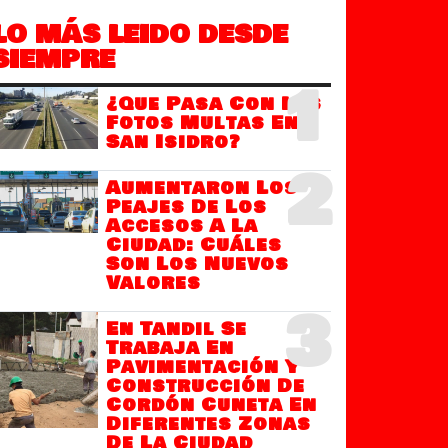
LO MÁS LEIDO DESDE
SIEMPRE
1
¿Que Pasa Con Las
Fotos Multas En
San Isidro?
2
Aumentaron Los
Peajes De Los
Accesos A La
Ciudad: Cuáles
Son Los Nuevos
Valores
3
En Tandil Se
Trabaja En
Pavimentación Y
Construcción De
Cordón Cuneta En
Diferentes Zonas
De La Ciudad