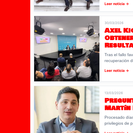
Leer noticia →
30/03/2026
Axel Ki
Obtene
Result
Tras el fallo f
recuperación de
Leer noticia →
13/03/2026
Pregunt
Martín
Procesado días
privilegios de p