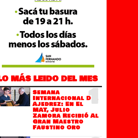
LO MÁS LEIDO DEL MES
1
Semana
Internacional Del
Ajedrez: En El
MAT, Julio
Zamora Recibió Al
Gran Maestro
Faustino Oro