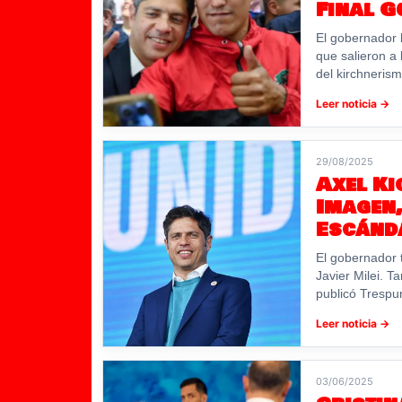
Final G
El gobernador 
que salieron a 
del kirchnerism
Leer noticia →
29/08/2025
Axel Ki
Imagen,
Escánd
El gobernador 
Javier Milei. T
publicó Trespun
Leer noticia →
03/06/2025