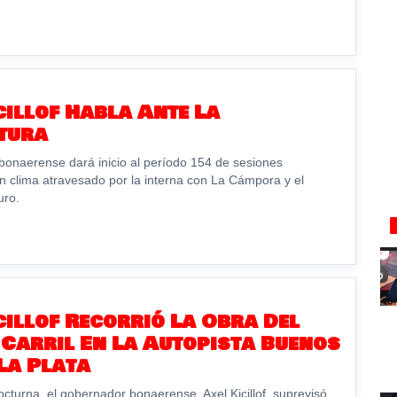
cillof Habla Ante La
tura
bonaerense dará inicio al período 154 de sesiones
un clima atravesado por la interna con La Cámpora y el
uro.
cillof Recorrió La Obra Del
Carril En La Autopista Buenos
 La Plata
octurna, el gobernador bonaerense, Axel Kicillof, suprevisó