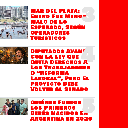
3
Mar Del Plata:
Enero Fue Menos
Malo De Lo
Esperado, Según
Operadores
Turísticos
4
Diputados Avanza
Con La Ley Que
Quita Derechos A
Los Trabajadores
O “Reforma
Laboral”, Pero El
Proyecto Debe
Volver Al Senado
5
Quiénes Fueron
Los Primeros
Bebés Nacidos En
Argentina En 2026