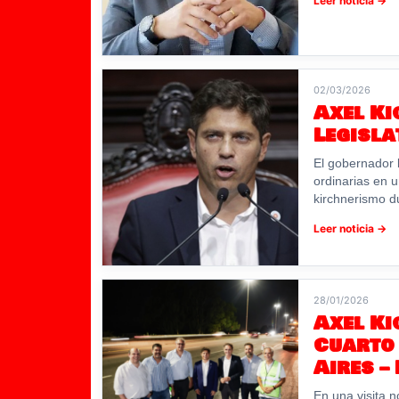
Leer noticia →
02/03/2026
Axel Ki
Legisla
El gobernador 
ordinarias en 
kirchnerismo d
Leer noticia →
28/01/2026
Axel Ki
Cuarto 
Aires –
En una visita n