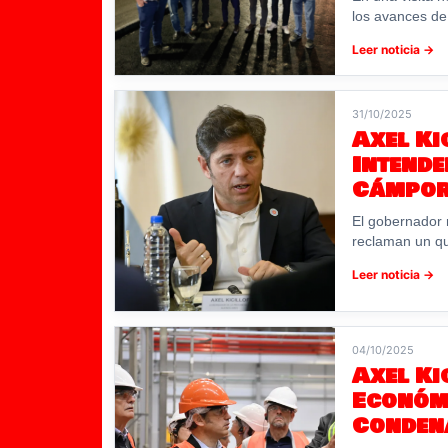
los avances de 
Leer noticia →
31/10/2025
Axel Ki
Intende
Cámpo
El gobernador 
reclaman un qu
Leer noticia →
04/10/2025
Axel Ki
Económi
Conden