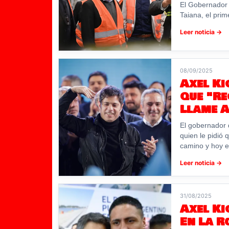
El Gobernador v
Taiana, el prim
Leer noticia →
08/09/2025
Axel Kic
Que "Re
Llame A
El gobernador 
quien le pidió 
camino y hoy e
Leer noticia →
31/08/2025
Axel Ki
En La 