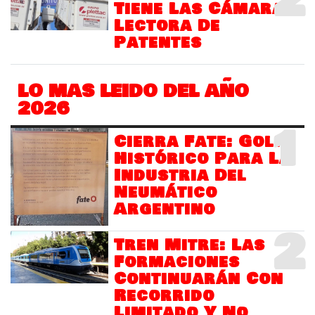
2
Tiene Las Cámaras
Lectora De
Patentes
LO MAS LEIDO DEL AÑO
2026
1
Cierra Fate: Golpe
Histórico Para La
Industria Del
Neumático
Argentino
2
Tren Mitre: Las
Formaciones
Continuarán Con
Recorrido
Limitado Y No