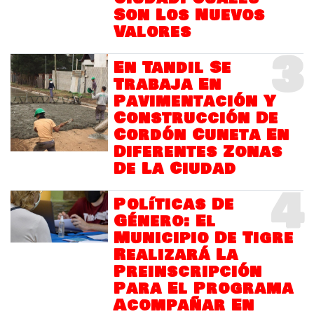
Son Los Nuevos
Valores
3
En Tandil Se
Trabaja En
Pavimentación Y
Construcción De
Cordón Cuneta En
Diferentes Zonas
De La Ciudad
4
Políticas De
Género: El
Municipio De Tigre
Realizará La
Preinscripción
Para El Programa
Acompañar En