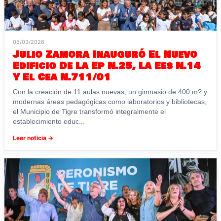
05/03/2026
Julio Zamora Inauguró El Nuevo
Edificio De La Ep N.25, La Ees N.14
Y El Cea N.711/01
Con la creación de 11 aulas nuevas, un gimnasio de 400 m? y
modernas áreas pedagógicas como laboratorios y bibliotecas,
el Municipio de Tigre transformó integralmente el
establecimiento educ...
Leer noticia →