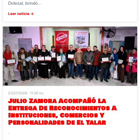
Dolezal, brindó...
Leer noticia →
21/07/2026 · 11:30 hs
Julio Zamora Acompañó La
Entrega De Reconocimientos A
Instituciones, Comercios Y
Personalidades De El Talar
.