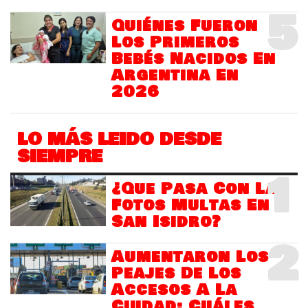
5
Quiénes Fueron
Los Primeros
Bebés Nacidos En
Argentina En
2026
LO MÁS LEIDO DESDE
SIEMPRE
1
¿Que Pasa Con Las
Fotos Multas En
San Isidro?
2
Aumentaron Los
Peajes De Los
Accesos A La
Ciudad: Cuáles