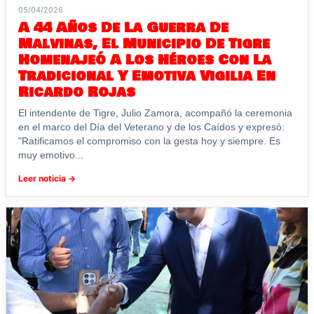
05/04/2026
A 44 Años De La Guerra De
Malvinas, El Municipio De Tigre
Homenajeó A Los Héroes Con La
Tradicional Y Emotiva Vigilia En
Ricardo Rojas
El intendente de Tigre, Julio Zamora, acompañó la ceremonia
en el marco del Día del Veterano y de los Caídos y expresó:
"Ratificamos el compromiso con la gesta hoy y siempre. Es
muy emotivo...
Leer noticia →