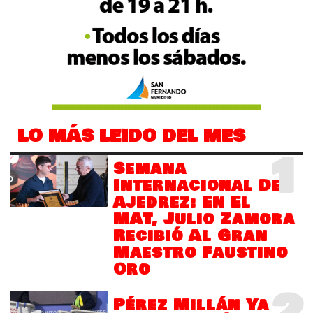
LO MÁS LEIDO DEL MES
1
Semana
Internacional Del
Ajedrez: En El
MAT, Julio Zamora
Recibió Al Gran
Maestro Faustino
Oro
Pérez Millán Ya