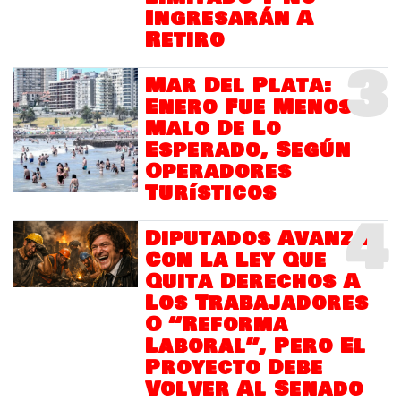
Ingresarán A
Retiro
3
Mar Del Plata:
Enero Fue Menos
Malo De Lo
Esperado, Según
Operadores
Turísticos
4
Diputados Avanza
Con La Ley Que
Quita Derechos A
Los Trabajadores
O “Reforma
Laboral”, Pero El
Proyecto Debe
Volver Al Senado