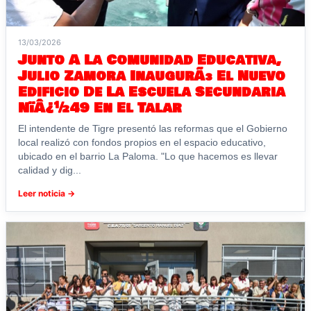
13/03/2026
Junto A La Comunidad Educativa,
Julio Zamora InaugurÃ³ El Nuevo
Edificio De La Escuela Secundaria
NïÂ¿½49 En El Talar
El intendente de Tigre presentó las reformas que el Gobierno
local realizó con fondos propios en el espacio educativo,
ubicado en el barrio La Paloma. "Lo que hacemos es llevar
calidad y dig...
Leer noticia →