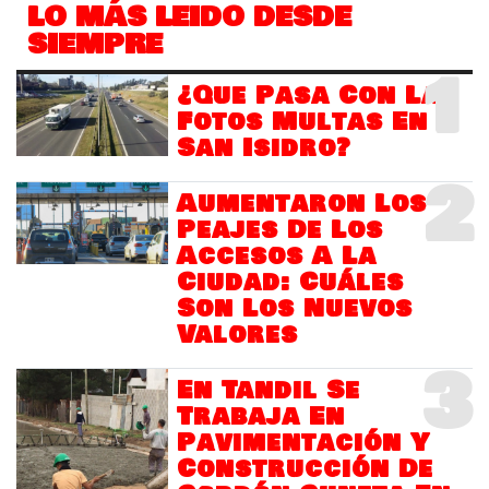
LO MÁS LEIDO DESDE
SIEMPRE
1
¿Que Pasa Con Las
Fotos Multas En
San Isidro?
2
Aumentaron Los
Peajes De Los
Accesos A La
Ciudad: Cuáles
Son Los Nuevos
Valores
3
En Tandil Se
Trabaja En
Pavimentación Y
Construcción De