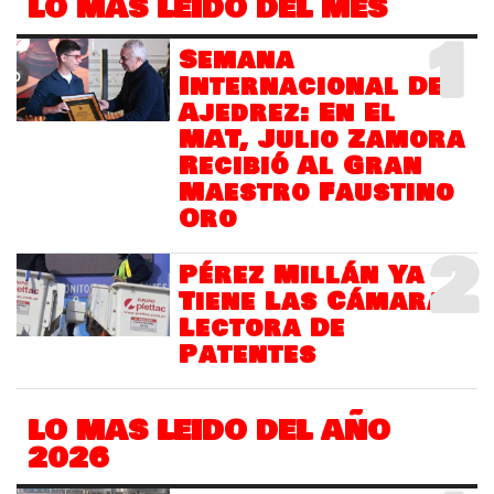
LO MÁS LEIDO DEL MES
1
Semana
Internacional Del
Ajedrez: En El
MAT, Julio Zamora
Recibió Al Gran
Maestro Faustino
Oro
2
Pérez Millán Ya
Tiene Las Cámaras
Lectora De
Patentes
LO MAS LEIDO DEL AÑO
2026