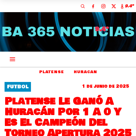
9.4º
9.4º
PLATENSE
HURACAN
FUTBOL
1 de junio de 2025
Platense Le Ganó A
Huracán Por 1 A 0 Y
Es El Campeón Del
Torneo Apertura 2025