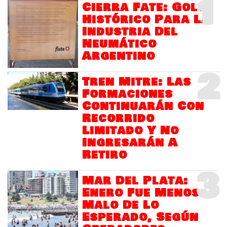
1
Cierra Fate: Golpe
Histórico Para La
Industria Del
Neumático
Argentino
2
Tren Mitre: Las
Formaciones
Continuarán Con
Recorrido
Limitado Y No
Ingresarán A
Retiro
3
Mar Del Plata:
Enero Fue Menos
Malo De Lo
Esperado, Según