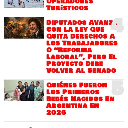
Operadores
Turísticos
4
Diputados Avanza
Con La Ley Que
Quita Derechos A
Los Trabajadores
O “Reforma
Laboral”, Pero El
Proyecto Debe
Volver Al Senado
5
Quiénes Fueron
Los Primeros
Bebés Nacidos En
Argentina En
2026