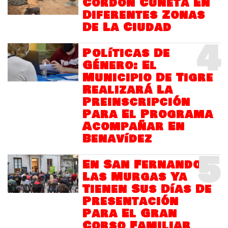
Cordón Cuneta En
Diferentes Zonas
De La Ciudad
4
Políticas De
Género: El
Municipio De Tigre
Realizará La
Preinscripción
Para El Programa
Acompañar En
Benavídez
5
En San Fernando
Las Murgas Ya
Tienen Sus Días De
Presentación
Para El Gran
Corso Familiar