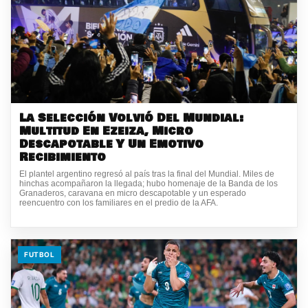
La Selección Volvió Del Mundial:
Multitud En Ezeiza, Micro
Descapotable Y Un Emotivo
Recibimiento
El plantel argentino regresó al país tras la final del Mundial. Miles de
hinchas acompañaron la llegada; hubo homenaje de la Banda de los
Granaderos, caravana en micro descapotable y un esperado
reencuentro con los familiares en el predio de la AFA.
FUTBOL