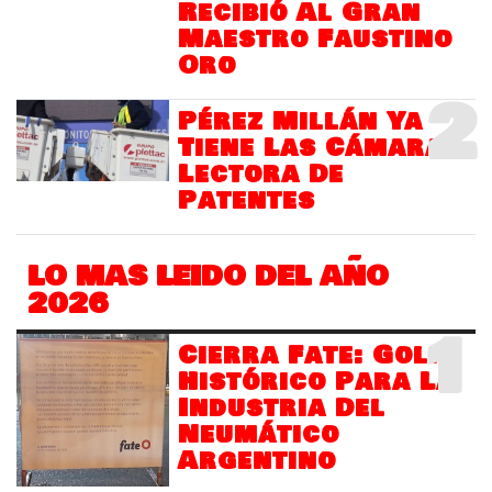
Recibió Al Gran
Maestro Faustino
Oro
2
Pérez Millán Ya
Tiene Las Cámaras
Lectora De
Patentes
LO MAS LEIDO DEL AÑO
2026
1
Cierra Fate: Golpe
Histórico Para La
Industria Del
Neumático
Argentino