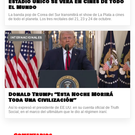
Estadio Único Se Verá En Cines De Todo
El Mundo
La banda pop de Corea del Sur transmitirá el show de La Plata a cines
de todo el planeta. Los tres recitales del 21, 23 y 24 de octubre.
INTERNACIONALES
Donald Trump: “Esta Noche Morirá
Toda Una Civilización”
Así lo expresó el presidente de EE.UU. en su cuenta oficial de Truth
Social, en el marco del ultimátum que le dio al régimen iraní.