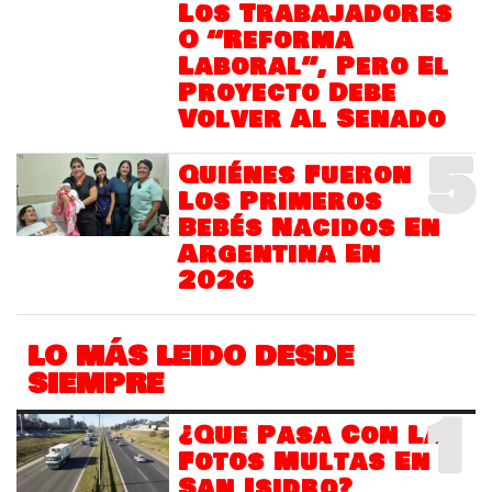
Los Trabajadores
O “Reforma
Laboral”, Pero El
Proyecto Debe
Volver Al Senado
5
Quiénes Fueron
Los Primeros
Bebés Nacidos En
Argentina En
2026
LO MÁS LEIDO DESDE
SIEMPRE
1
¿Que Pasa Con Las
Fotos Multas En
San Isidro?