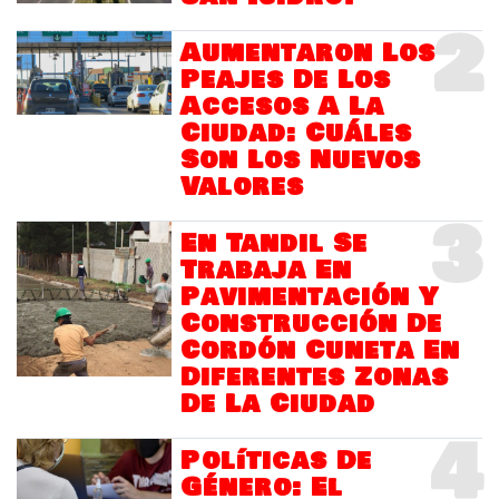
2
Aumentaron Los
Peajes De Los
Accesos A La
Ciudad: Cuáles
Son Los Nuevos
Valores
3
En Tandil Se
Trabaja En
Pavimentación Y
Construcción De
Cordón Cuneta En
Diferentes Zonas
De La Ciudad
4
Políticas De
Género: El