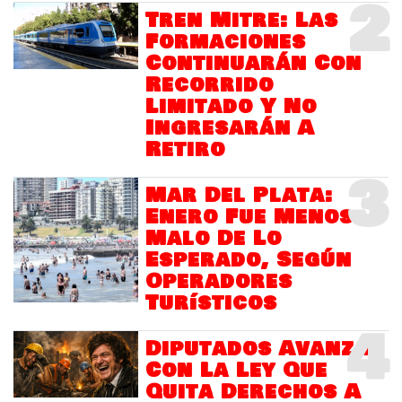
2
Tren Mitre: Las
Formaciones
Continuarán Con
Recorrido
Limitado Y No
Ingresarán A
Retiro
3
Mar Del Plata:
Enero Fue Menos
Malo De Lo
Esperado, Según
Operadores
Turísticos
4
Diputados Avanza
Con La Ley Que
Quita Derechos A