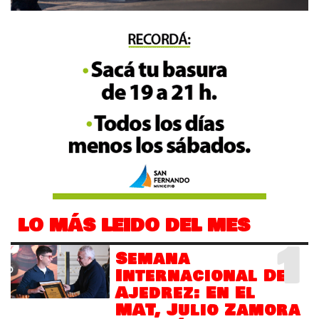
LO MÁS LEIDO DEL MES
1
Semana
Internacional Del
Ajedrez: En El
MAT, Julio Zamora