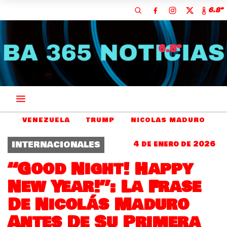
6.8º
6.8º
VENEZUELA
TRUMP
NICOLAS MADURO
INTERNACIONALES
4 de enero de 2026
“Good Night! Happy
New Year!”: La Frase
De Nicolás Maduro
Antes De Su Primera