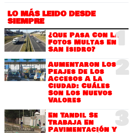
LO MÁS LEIDO DESDE
SIEMPRE
1
¿Que Pasa Con Las
Fotos Multas En
San Isidro?
2
Aumentaron Los
Peajes De Los
Accesos A La
Ciudad: Cuáles
Son Los Nuevos
Valores
3
En Tandil Se
Trabaja En
Pavimentación Y