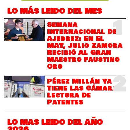
LO MÁS LEIDO DEL MES
1
Semana
Internacional Del
Ajedrez: En El
MAT, Julio Zamora
Recibió Al Gran
Maestro Faustino
Oro
2
Pérez Millán Ya
Tiene Las Cámaras
Lectora De
Patentes
LO MAS LEIDO DEL AÑO
2026