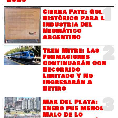
1
Cierra Fate: Golpe
Histórico Para La
Industria Del
Neumático
Argentino
2
Tren Mitre: Las
Formaciones
Continuarán Con
Recorrido
Limitado Y No
Ingresarán A
Retiro
3
Mar Del Plata:
Enero Fue Menos
Malo De Lo