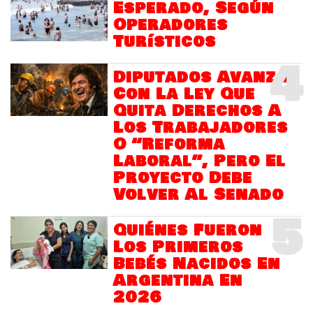
Esperado, Según
Operadores
Turísticos
4
Diputados Avanza
Con La Ley Que
Quita Derechos A
Los Trabajadores
O “Reforma
Laboral”, Pero El
Proyecto Debe
Volver Al Senado
5
Quiénes Fueron
Los Primeros
Bebés Nacidos En
Argentina En
2026