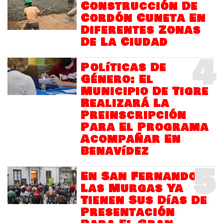
Construcción De
Cordón Cuneta En
Diferentes Zonas
De La Ciudad
4
Políticas De
Género: El
Municipio De Tigre
Realizará La
Preinscripción
Para El Programa
Acompañar En
Benavídez
5
En San Fernando
Las Murgas Ya
Tienen Sus Días De
Presentación