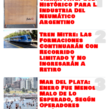
1
Histórico Para La
Industria Del
Neumático
Argentino
2
Tren Mitre: Las
Formaciones
Continuarán Con
Recorrido
Limitado Y No
Ingresarán A
Retiro
3
Mar Del Plata:
Enero Fue Menos
Malo De Lo
Esperado, Según
Operadores