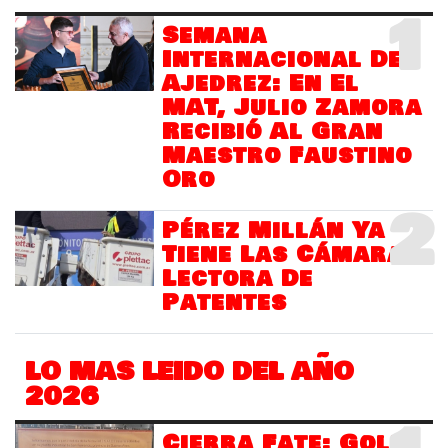
1
Semana
Internacional Del
Ajedrez: En El
MAT, Julio Zamora
Recibió Al Gran
Maestro Faustino
Oro
2
Pérez Millán Ya
Tiene Las Cámaras
Lectora De
Patentes
LO MAS LEIDO DEL AÑO
2026
Cierra Fate: Golpe