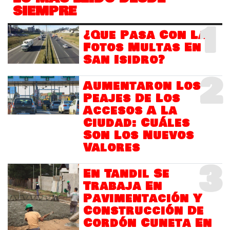
SIEMPRE
1
¿Que Pasa Con Las
Fotos Multas En
San Isidro?
2
Aumentaron Los
Peajes De Los
Accesos A La
Ciudad: Cuáles
Son Los Nuevos
Valores
3
En Tandil Se
Trabaja En
Pavimentación Y
Construcción De
Cordón Cuneta En