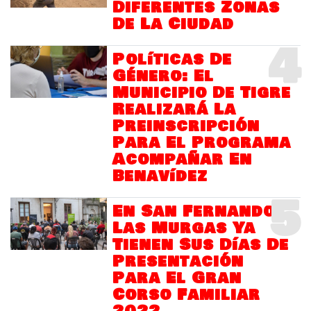
Diferentes Zonas
De La Ciudad
4
Políticas De
Género: El
Municipio De Tigre
Realizará La
Preinscripción
Para El Programa
Acompañar En
Benavídez
5
En San Fernando
Las Murgas Ya
Tienen Sus Días De
Presentación
Para El Gran
Corso Familiar