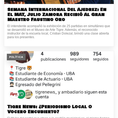
Semana Internacional Del Ajedrez: En
El MAT, Julio Zamora Recibió Al Gran
Maestro Faustino Oro
El intendente acompañó la exhibición de 25 partidas en simultáneo que
se desarrolló en el Museo de Arte Tigre. Además, el reconocido
instructor de la escuela local, Cristian Dolezal, brindó una clase abierta
para los presentes.
POLÍTICA
Tigre News: ¿Periodismo Local O
Vocero Encubierto?