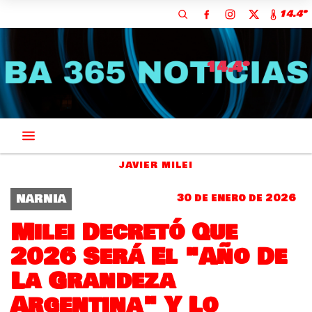
14.4º
14.4º
JAVIER MILEI
NARNIA
30 de enero de 2026
Milei Decretó Que
2026 Será El "Año De
La Grandeza
Argentina" Y Lo