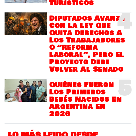
Turísticos
4
Diputados Avanza
Con La Ley Que
Quita Derechos A
Los Trabajadores
O “Reforma
Laboral”, Pero El
Proyecto Debe
Volver Al Senado
5
Quiénes Fueron
Los Primeros
Bebés Nacidos En
Argentina En
2026
LO MÁS LEIDO DESDE