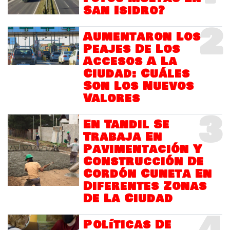
San Isidro?
2
Aumentaron Los
Peajes De Los
Accesos A La
Ciudad: Cuáles
Son Los Nuevos
Valores
3
En Tandil Se
Trabaja En
Pavimentación Y
Construcción De
Cordón Cuneta En
Diferentes Zonas
De La Ciudad
Políticas De