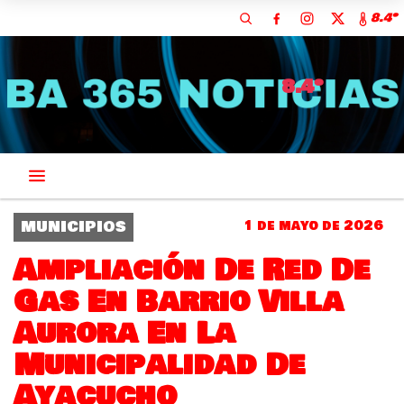
8.4º
8.4º
MUNICIPIOS
1 de mayo de 2026
Ampliación De Red De
Gas En Barrio Villa
Aurora En La
Municipalidad De
Ayacucho