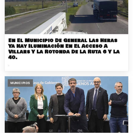
En El Municipio De General Las Heras
Ya Hay Iluminación En El Acceso A
Villars Y La Rotonda De La Ruta 6 Y La
40.
.
MUNICIPIOS