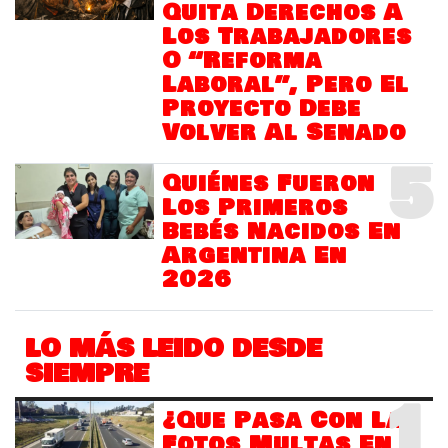
Quita Derechos A
Los Trabajadores
O “Reforma
Laboral”, Pero El
Proyecto Debe
Volver Al Senado
5
Quiénes Fueron
Los Primeros
Bebés Nacidos En
Argentina En
2026
LO MÁS LEIDO DESDE
SIEMPRE
1
¿Que Pasa Con Las
Fotos Multas En