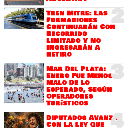
2
Tren Mitre: Las
Formaciones
Continuarán Con
Recorrido
Limitado Y No
Ingresarán A
Retiro
3
Mar Del Plata:
Enero Fue Menos
Malo De Lo
Esperado, Según
Operadores
Turísticos
4
Diputados Avanza
Con La Ley Que