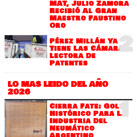
MAT, Julio Zamora
Recibió Al Gran
Maestro Faustino
Oro
2
Pérez Millán Ya
Tiene Las Cámaras
Lectora De
Patentes
LO MAS LEIDO DEL AÑO
2026
1
Cierra Fate: Golpe
Histórico Para La
Industria Del
Neumático
Argentino