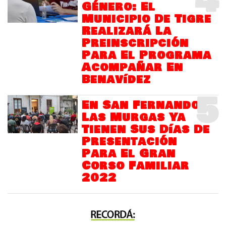
4
Género: El
Municipio De Tigre
Realizará La
Preinscripción
Para El Programa
Acompañar En
Benavídez
5
En San Fernando
Las Murgas Ya
Tienen Sus Días De
Presentación
Para El Gran
Corso Familiar
2022