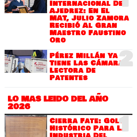
Internacional Del
Ajedrez: En El
MAT, Julio Zamora
Recibió Al Gran
Maestro Faustino
Oro
2
Pérez Millán Ya
Tiene Las Cámaras
Lectora De
Patentes
LO MAS LEIDO DEL AÑO
2026
1
Cierra Fate: Golpe
Histórico Para La
Industria Del