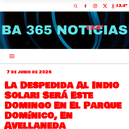
13.4º
13.4º
7 de junio de 2026
La Despedida Al Indio
Solari Será Este
Domingo En El Parque
Domínico, En
Avellaneda