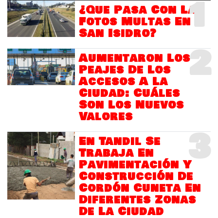
1
¿Que Pasa Con Las
Fotos Multas En
San Isidro?
2
Aumentaron Los
Peajes De Los
Accesos A La
Ciudad: Cuáles
Son Los Nuevos
Valores
3
En Tandil Se
Trabaja En
Pavimentación Y
Construcción De
Cordón Cuneta En
Diferentes Zonas
De La Ciudad