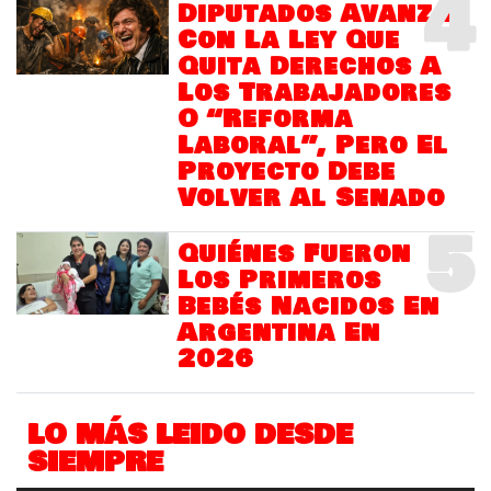
4
Diputados Avanza
Con La Ley Que
Quita Derechos A
Los Trabajadores
O “Reforma
Laboral”, Pero El
Proyecto Debe
Volver Al Senado
5
Quiénes Fueron
Los Primeros
Bebés Nacidos En
Argentina En
2026
LO MÁS LEIDO DESDE
SIEMPRE