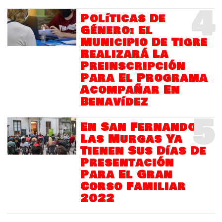
4
Políticas De
Género: El
Municipio De Tigre
Realizará La
Preinscripción
Para El Programa
Acompañar En
Benavídez
5
En San Fernando
Las Murgas Ya
Tienen Sus Días De
Presentación
Para El Gran
Corso Familiar
2022