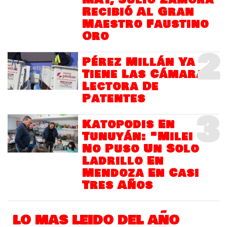
Recibió Al Gran
Maestro Faustino
Oro
2
Pérez Millán Ya
Tiene Las Cámaras
Lectora De
Patentes
3
Katopodis En
Tunuyán: "Milei
No Puso Un Solo
Ladrillo En
Mendoza En Casi
Tres Años
LO MAS LEIDO DEL AÑO