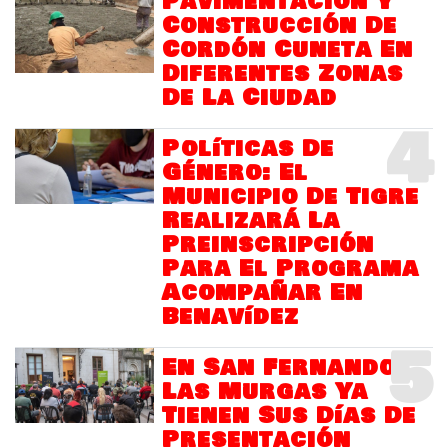
Pavimentación Y
Construcción De
Cordón Cuneta En
Diferentes Zonas
De La Ciudad
4
Políticas De
Género: El
Municipio De Tigre
Realizará La
Preinscripción
Para El Programa
Acompañar En
Benavídez
5
En San Fernando
Las Murgas Ya
Tienen Sus Días De
Presentación