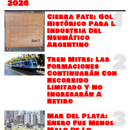
2026
1
Cierra Fate: Golpe
Histórico Para La
Industria Del
Neumático
Argentino
2
Tren Mitre: Las
Formaciones
Continuarán Con
Recorrido
Limitado Y No
Ingresarán A
Retiro
3
Mar Del Plata:
Enero Fue Menos