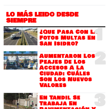
LO MÁS LEIDO DESDE
SIEMPRE
1
¿Que Pasa Con Las
Fotos Multas En
San Isidro?
2
Aumentaron Los
Peajes De Los
Accesos A La
Ciudad: Cuáles
Son Los Nuevos
Valores
3
En Tandil Se
Trabaja En