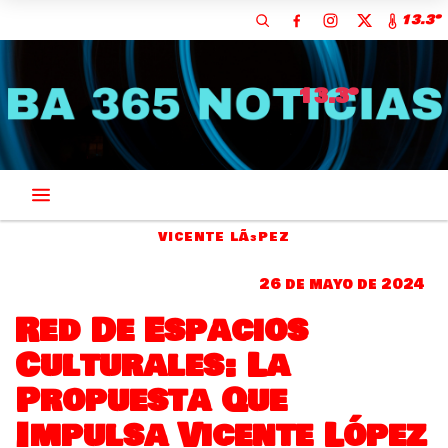
13.3º
13.3º
VICENTE LÃ³PEZ
26 de mayo de 2024
Red De Espacios
Culturales: La
Propuesta Que
Impulsa Vicente López