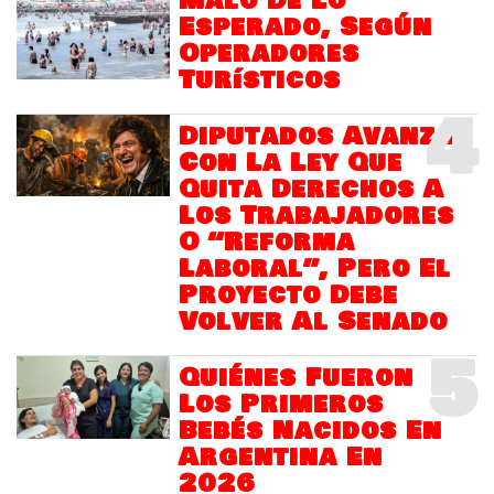
Malo De Lo
Esperado, Según
Operadores
Turísticos
4
Diputados Avanza
Con La Ley Que
Quita Derechos A
Los Trabajadores
O “Reforma
Laboral”, Pero El
Proyecto Debe
Volver Al Senado
5
Quiénes Fueron
Los Primeros
Bebés Nacidos En
Argentina En
2026