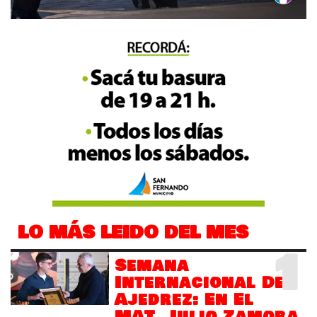
LO MÁS LEIDO DEL MES
1
Semana
Internacional Del
Ajedrez: En El
MAT, Julio Zamora