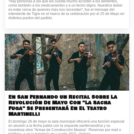
"Hay personas a las que les cuesta mucho acceder a los alimentos,
como también a los medicamentos y a un techo digno. Nuestros deber
es estar cerca de quienes más nos necesitan", fue el mensaje del
intendente de Tigre en el marco de la celebración por el 25 de Mayo en
distintos puntos del partido.
En San Fernando un Recital Sobre La
Revolución De Mayo Con "La Sacha
Fuga" Se Presentará En El Teatro
Martinelli
El domingo 26 de mayo la sala municipal ofrecerá una función especial
en alusión a la fecha patria con la orquesta sanfernandina y su
novedosa obra "Armas de Construcción Masiva”. Reservas por mail o
teléfono, o en la boletería de Lavalle 3021, Victoria.