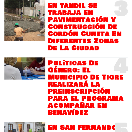
3
En Tandil Se
Trabaja En
Pavimentación Y
Construcción De
Cordón Cuneta En
Diferentes Zonas
De La Ciudad
4
Políticas De
Género: El
Municipio De Tigre
Realizará La
Preinscripción
Para El Programa
Acompañar En
Benavídez
5
En San Fernando