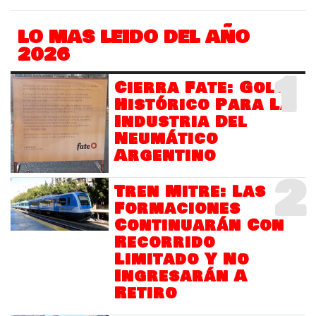
LO MAS LEIDO DEL AÑO
2026
1
Cierra Fate: Golpe
Histórico Para La
Industria Del
Neumático
Argentino
2
Tren Mitre: Las
Formaciones
Continuarán Con
Recorrido
Limitado Y No
Ingresarán A
Retiro