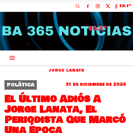
10.1º
10.1º
JORGE LANATA
POLÃ­TICA
31 de diciembre de 2024
El Último Adiós A
Jorge Lanata, El
Periodista Que Marcó
Una Época