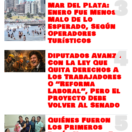
3
Mar Del Plata:
Enero Fue Menos
Malo De Lo
Esperado, Según
Operadores
Turísticos
4
Diputados Avanza
Con La Ley Que
Quita Derechos A
Los Trabajadores
O “Reforma
Laboral”, Pero El
Proyecto Debe
Volver Al Senado
5
Quiénes Fueron
Los Primeros