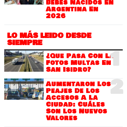
Bebés Nacidos En
Argentina En
2026
LO MÁS LEIDO DESDE
SIEMPRE
1
¿Que Pasa Con Las
Fotos Multas En
San Isidro?
2
Aumentaron Los
Peajes De Los
Accesos A La
Ciudad: Cuáles
Son Los Nuevos
Valores