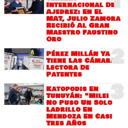
1
Internacional Del
Ajedrez: En El
MAT, Julio Zamora
Recibió Al Gran
Maestro Faustino
Oro
2
Pérez Millán Ya
Tiene Las Cámaras
Lectora De
Patentes
3
Katopodis En
Tunuyán: "Milei
No Puso Un Solo
Ladrillo En
Mendoza En Casi
Tres Años