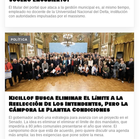
El titular del portal que ataca a la gestión municipal es, al mismo tiempo,
empleado no docente de la Universidad Nacional del Delta, institución
con autoridades impulsadas por el massismo.
POLÍTICA
Kicillof Busca Eliminar El Límite A La
Reelección De Los Intendentes, Pero La
Cámpora Le Plantea Condiciones
El gobernador activó una estrategia para avanza con un proyecto en el
Senado. La idea es eliminar el eliminar el límite de dos mandatos, que
impediría a 80 jefes comunales presentarse el año que viene. El
camporismo dice que está de acuerdo, pero quiere discutir una agenda
más amplia: las tres exigencias que pone sobre la mesa.