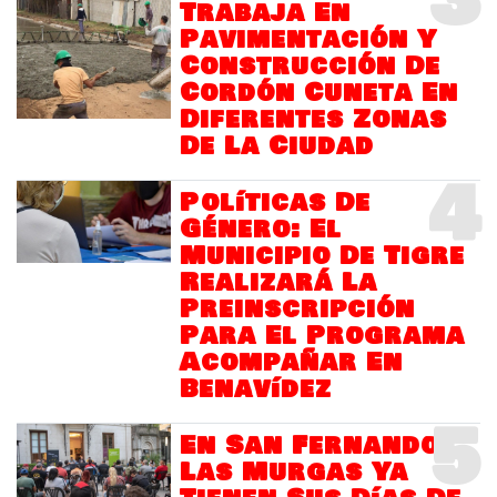
Trabaja En
Pavimentación Y
Construcción De
Cordón Cuneta En
Diferentes Zonas
De La Ciudad
4
Políticas De
Género: El
Municipio De Tigre
Realizará La
Preinscripción
Para El Programa
Acompañar En
Benavídez
5
En San Fernando
Las Murgas Ya