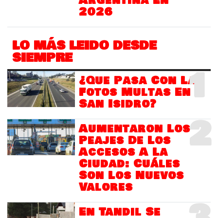
Argentina En
2026
LO MÁS LEIDO DESDE
SIEMPRE
1
¿Que Pasa Con Las
Fotos Multas En
San Isidro?
2
Aumentaron Los
Peajes De Los
Accesos A La
Ciudad: Cuáles
Son Los Nuevos
Valores
3
En Tandil Se