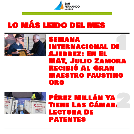
LO MÁS LEIDO DEL MES
1
Semana
Internacional Del
Ajedrez: En El
MAT, Julio Zamora
Recibió Al Gran
Maestro Faustino
Oro
2
Pérez Millán Ya
Tiene Las Cámaras
Lectora De
Patentes