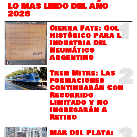
LO MAS LEIDO DEL AÑO
2026
1
Cierra Fate: Golpe
Histórico Para La
Industria Del
Neumático
Argentino
2
Tren Mitre: Las
Formaciones
Continuarán Con
Recorrido
Limitado Y No
Ingresarán A
Retiro
3
Mar Del Plata: