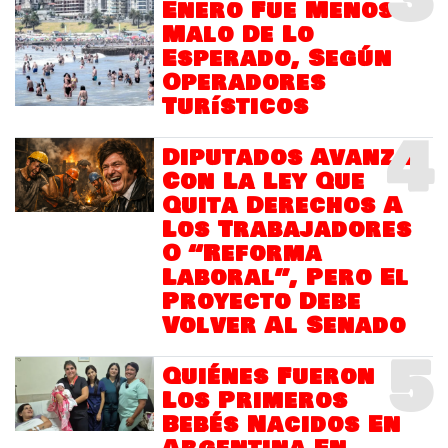
Enero Fue Menos
Malo De Lo
Esperado, Según
Operadores
Turísticos
4
Diputados Avanza
Con La Ley Que
Quita Derechos A
Los Trabajadores
O “Reforma
Laboral”, Pero El
Proyecto Debe
Volver Al Senado
5
Quiénes Fueron
Los Primeros
Bebés Nacidos En