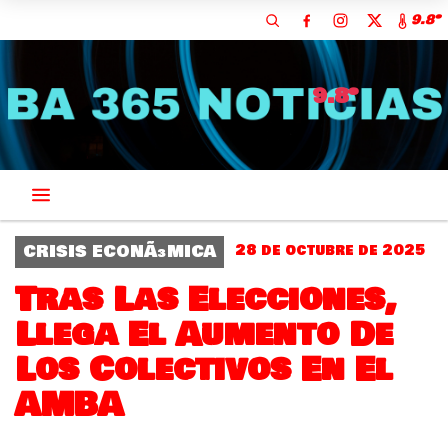
9.8º
9.8º
CRISIS ECONÃ³MICA
28 de octubre de 2025
Tras Las Elecciones,
Llega El Aumento De
Los Colectivos En El
AMBA