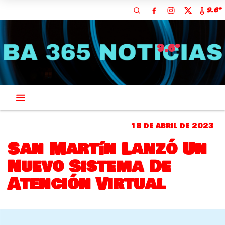
9.6º
9.6º
18 de abril de 2023
San Martín Lanzó Un
Nuevo Sistema De
Atención Virtual