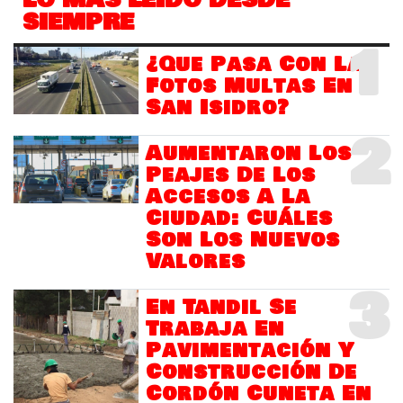
LO MÁS LEIDO DESDE
SIEMPRE
1
¿Que Pasa Con Las
Fotos Multas En
San Isidro?
2
Aumentaron Los
Peajes De Los
Accesos A La
Ciudad: Cuáles
Son Los Nuevos
Valores
3
En Tandil Se
Trabaja En
Pavimentación Y
Construcción De
Cordón Cuneta En