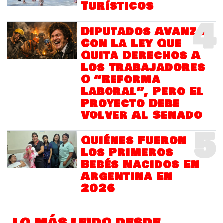
Turísticos
4
Diputados Avanza
Con La Ley Que
Quita Derechos A
Los Trabajadores
O “Reforma
Laboral”, Pero El
Proyecto Debe
Volver Al Senado
5
Quiénes Fueron
Los Primeros
Bebés Nacidos En
Argentina En
2026