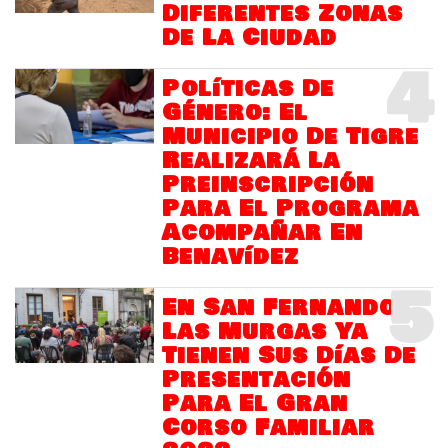
Diferentes Zonas
De La Ciudad
4
Políticas De
Género: El
Municipio De Tigre
Realizará La
Preinscripción
Para El Programa
Acompañar En
Benavídez
5
En San Fernando
Las Murgas Ya
Tienen Sus Días De
Presentación
Para El Gran
Corso Familiar