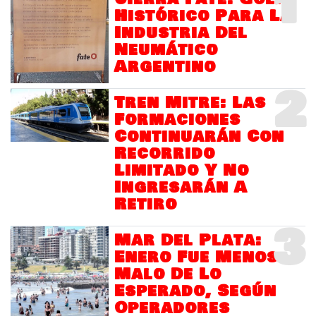
1
Histórico Para La
Industria Del
Neumático
Argentino
2
Tren Mitre: Las
Formaciones
Continuarán Con
Recorrido
Limitado Y No
Ingresarán A
Retiro
3
Mar Del Plata:
Enero Fue Menos
Malo De Lo
Esperado, Según
Operadores