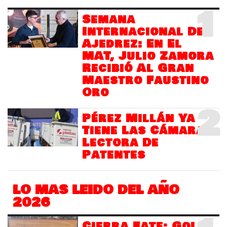
1
Semana
Internacional Del
Ajedrez: En El
MAT, Julio Zamora
Recibió Al Gran
Maestro Faustino
Oro
2
Pérez Millán Ya
Tiene Las Cámaras
Lectora De
Patentes
LO MAS LEIDO DEL AÑO
2026
Cierra Fate: Golpe