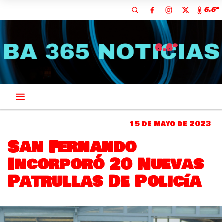
6.6º
6.6º
15 de mayo de 2023
San Fernando
Incorporó 20 Nuevas
Patrullas De Policía