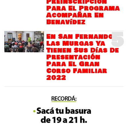
Preinscripción
Para El Programa
Acompañar En
Benavídez
5
En San Fernando
Las Murgas Ya
Tienen Sus Días De
Presentación
Para El Gran
Corso Familiar
2022