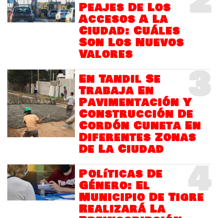
2
Peajes De Los
Accesos A La
Ciudad: Cuáles
Son Los Nuevos
Valores
3
En Tandil Se
Trabaja En
Pavimentación Y
Construcción De
Cordón Cuneta En
Diferentes Zonas
De La Ciudad
4
Políticas De
Género: El
Municipio De Tigre
Realizará La