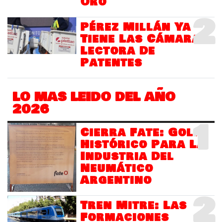
Oro
2
Pérez Millán Ya
Tiene Las Cámaras
Lectora De
Patentes
LO MAS LEIDO DEL AÑO
2026
1
Cierra Fate: Golpe
Histórico Para La
Industria Del
Neumático
Argentino
2
Tren Mitre: Las
Formaciones