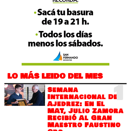
LO MÁS LEIDO DEL MES
1
Semana
Internacional Del
Ajedrez: En El
MAT, Julio Zamora
Recibió Al Gran
Maestro Faustino