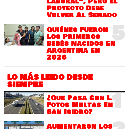
Laboral”, Pero El
Proyecto Debe
Volver Al Senado
5
Quiénes Fueron
Los Primeros
Bebés Nacidos En
Argentina En
2026
LO MÁS LEIDO DESDE
SIEMPRE
1
¿Que Pasa Con Las
Fotos Multas En
San Isidro?
Aumentaron Los