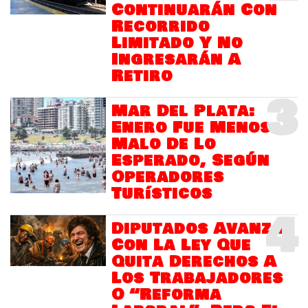
Continuarán Con
Recorrido
Limitado Y No
Ingresarán A
Retiro
3
Mar Del Plata:
Enero Fue Menos
Malo De Lo
Esperado, Según
Operadores
Turísticos
4
Diputados Avanza
Con La Ley Que
Quita Derechos A
Los Trabajadores
O “Reforma