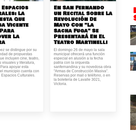
 Espacios
En San Fernando
ales: La
un Recital Sobre La
esta Que
Revolución De
sa Vicente
Mayo Con "La
 Para
Sacha Fuga" Se
ver La
Presentará En El
ra
Teatro Martinelli
ez se distingue por su
El domingo 26 de mayo la sala
iedad de propuestas
municipal ofrecerá una función
ue incluyen cine, teatro,
especial en alusión a la fecha
 visuales y literatura,
patria con la orquesta
. Para apoyar esta
sanfernandina y su novedosa obra
 el municipio cuenta con
"Armas de Construcción Masiva”.
 Espacios Culturales.
Reservas por mail o teléfono, o en
la boletería de Lavalle 3021,
Victoria.