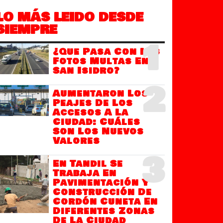
LO MÁS LEIDO DESDE
SIEMPRE
1
¿Que Pasa Con Las
Fotos Multas En
San Isidro?
2
Aumentaron Los
Peajes De Los
Accesos A La
Ciudad: Cuáles
Son Los Nuevos
Valores
3
En Tandil Se
Trabaja En
Pavimentación Y
Construcción De
Cordón Cuneta En
Diferentes Zonas
De La Ciudad