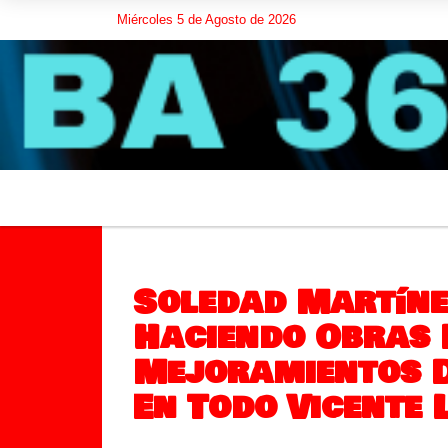
Miércoles 5 de Agosto de 2026
Soledad Martíne
Haciendo Obras 
Mejoramientos D
En Todo Vicente 