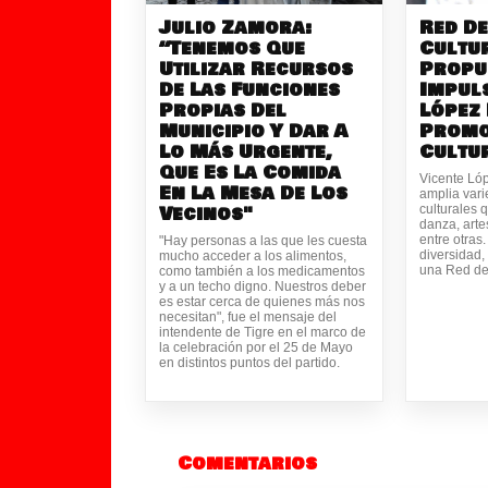
Julio Zamora:
Red De
“Tenemos Que
Cultur
Utilizar Recursos
Propu
De Las Funciones
Impul
Propias Del
López
Municipio Y Dar A
Promo
Lo Más Urgente,
Cultu
Que Es La Comida
Vicente Lóp
En La Mesa De Los
amplia var
Vecinos"
culturales q
danza, artes
entre otras
"Hay personas a las que les cuesta
diversidad,
mucho acceder a los alimentos,
una Red de
como también a los medicamentos
y a un techo digno. Nuestros deber
es estar cerca de quienes más nos
necesitan", fue el mensaje del
intendente de Tigre en el marco de
la celebración por el 25 de Mayo
en distintos puntos del partido.
Comentarios