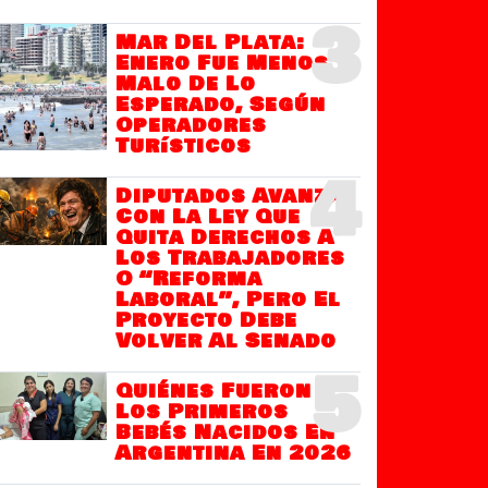
3
Mar Del Plata:
Enero Fue Menos
Malo De Lo
Esperado, Según
Operadores
Turísticos
4
Diputados Avanza
Con La Ley Que
Quita Derechos A
Los Trabajadores
O “Reforma
Laboral”, Pero El
Proyecto Debe
Volver Al Senado
5
Quiénes Fueron
Los Primeros
Bebés Nacidos En
Argentina En 2026