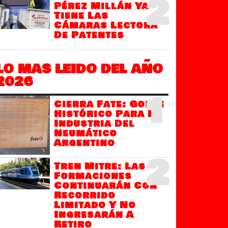
2
Pérez Millán Ya
Tiene Las
Cámaras Lectora
De Patentes
LO MAS LEIDO DEL AÑO
2026
1
Cierra Fate: Golpe
Histórico Para La
Industria Del
Neumático
Argentino
2
Tren Mitre: Las
Formaciones
Continuarán Con
Recorrido
Limitado Y No
Ingresarán A
Retiro