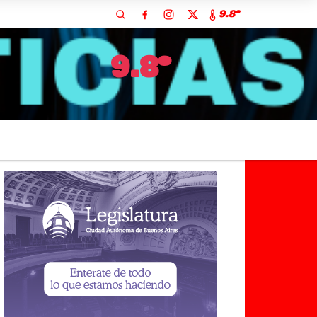
9.8º
9.8º