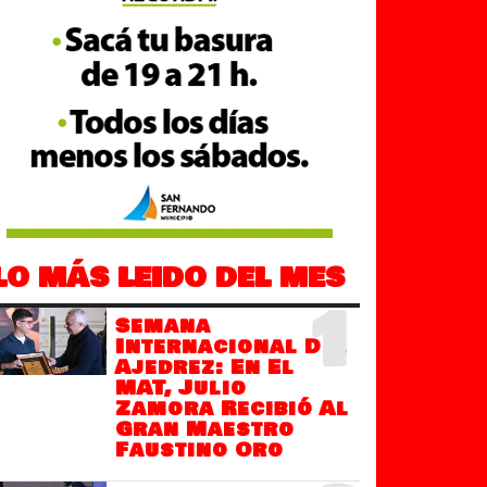
LO MÁS LEIDO DEL MES
1
Semana
Internacional Del
Ajedrez: En El
MAT, Julio
Zamora Recibió Al
Gran Maestro
Faustino Oro