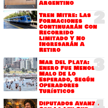
Argentino
2
Tren Mitre: Las
Formaciones
Continuarán Con
Recorrido
Limitado Y No
Ingresarán A
Retiro
3
Mar Del Plata:
Enero Fue Menos
Malo De Lo
Esperado, Según
Operadores
Turísticos
4
Diputados Avanza