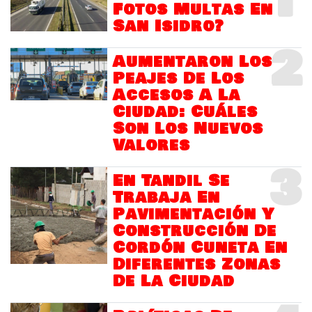
1
Fotos Multas En
San Isidro?
2
Aumentaron Los
Peajes De Los
Accesos A La
Ciudad: Cuáles
Son Los Nuevos
Valores
3
En Tandil Se
Trabaja En
Pavimentación Y
Construcción De
Cordón Cuneta En
Diferentes Zonas
De La Ciudad