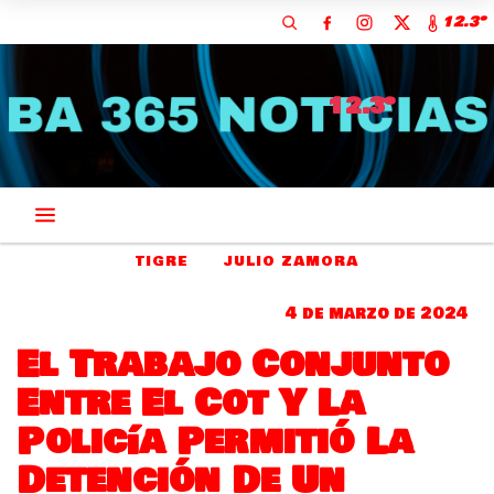
12.3º
12.3º
TIGRE
JULIO ZAMORA
4 de marzo de 2024
El Trabajo Conjunto
Entre El Cot Y La
Policía Permitió La
Detención De Un