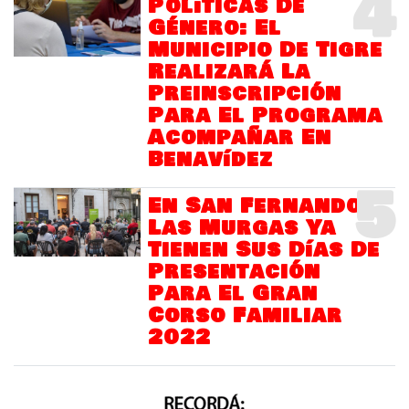
4
Políticas De
Género: El
Municipio De Tigre
Realizará La
Preinscripción
Para El Programa
Acompañar En
Benavídez
5
En San Fernando
Las Murgas Ya
Tienen Sus Días De
Presentación
Para El Gran
Corso Familiar
2022