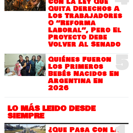
Con La Ley Que
Quita Derechos A
Los Trabajadores
O “Reforma
Laboral”, Pero El
Proyecto Debe
Volver Al Senado
5
Quiénes Fueron
Los Primeros
Bebés Nacidos En
Argentina En
2026
LO MÁS LEIDO DESDE
SIEMPRE
¿Que Pasa Con Las