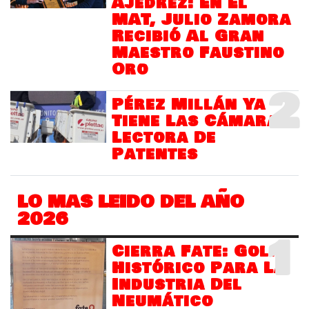
Ajedrez: En El
MAT, Julio Zamora
Recibió Al Gran
Maestro Faustino
Oro
2
Pérez Millán Ya
Tiene Las Cámaras
Lectora De
Patentes
LO MAS LEIDO DEL AÑO
2026
1
Cierra Fate: Golpe
Histórico Para La
Industria Del
Neumático