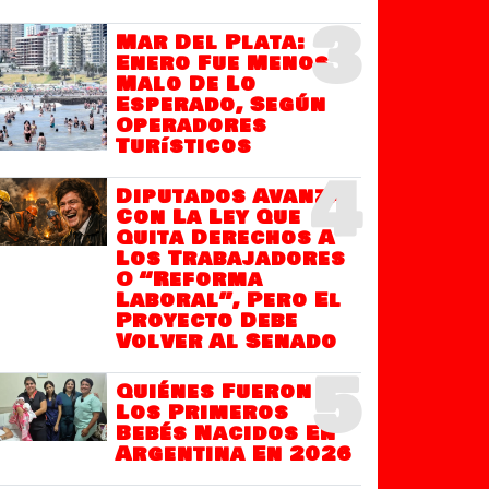
3
Mar Del Plata:
Enero Fue Menos
Malo De Lo
Esperado, Según
Operadores
Turísticos
4
Diputados Avanza
Con La Ley Que
Quita Derechos A
Los Trabajadores
O “Reforma
Laboral”, Pero El
Proyecto Debe
Volver Al Senado
5
Quiénes Fueron
Los Primeros
Bebés Nacidos En
Argentina En 2026