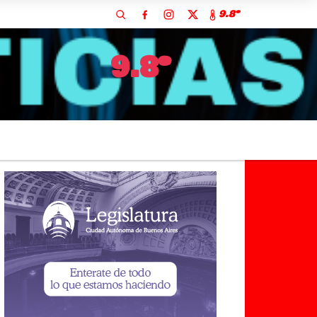
9.8º
9.8º