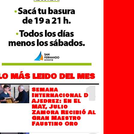
LO MÁS LEIDO DEL MES
1
Semana
Internacional Del
Ajedrez: En El
MAT, Julio
Zamora Recibió Al
Gran Maestro
Faustino Oro