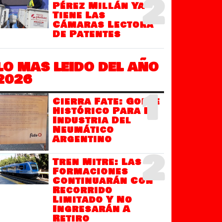
2
Pérez Millán Ya
Tiene Las
Cámaras Lectora
De Patentes
LO MAS LEIDO DEL AÑO
2026
1
Cierra Fate: Golpe
Histórico Para La
Industria Del
Neumático
Argentino
2
Tren Mitre: Las
Formaciones
Continuarán Con
Recorrido
Limitado Y No
Ingresarán A
Retiro