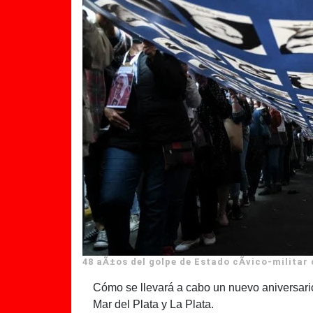
48 aÃ±os del golpe de Estado cÃ­vico-militar
Cómo se llevará a cabo un nuevo aniversari
Mar del Plata y La Plata.