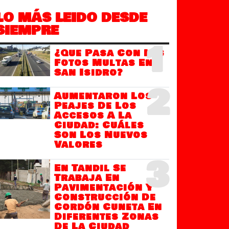
LO MÁS LEIDO DESDE
SIEMPRE
1
¿Que Pasa Con Las
Fotos Multas En
San Isidro?
2
Aumentaron Los
Peajes De Los
Accesos A La
Ciudad: Cuáles
Son Los Nuevos
Valores
3
En Tandil Se
Trabaja En
Pavimentación Y
Construcción De
Cordón Cuneta En
Diferentes Zonas
De La Ciudad