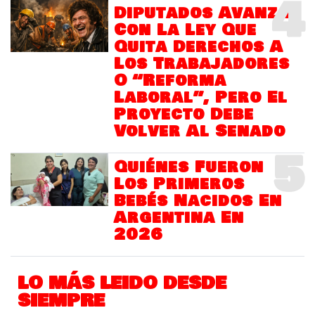
4
Diputados Avanza
Con La Ley Que
Quita Derechos A
Los Trabajadores
O “Reforma
Laboral”, Pero El
Proyecto Debe
Volver Al Senado
5
Quiénes Fueron
Los Primeros
Bebés Nacidos En
Argentina En
2026
LO MÁS LEIDO DESDE
SIEMPRE