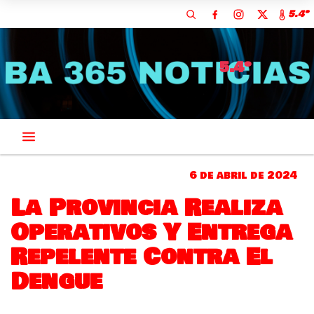
5.4º
5.4º
6 de abril de 2024
La Provincia Realiza
Operativos Y Entrega
Repelente Contra El
Dengue