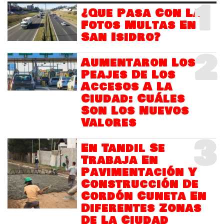
1
¿Que Pasa Con Las
Fotos Multas En
San Isidro?
2
Aumentaron Los
Peajes De Los
Accesos A La
Ciudad: Cuáles
Son Los Nuevos
Valores
3
En Tandil Se
Trabaja En
Pavimentación Y
Construcción De
Cordón Cuneta En
Diferentes Zonas
De La Ciudad