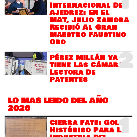
1
Internacional Del
Ajedrez: En El
MAT, Julio Zamora
Recibió Al Gran
Maestro Faustino
Oro
2
Pérez Millán Ya
Tiene Las Cámaras
Lectora De
Patentes
LO MAS LEIDO DEL AÑO
2026
1
Cierra Fate: Golpe
Histórico Para La