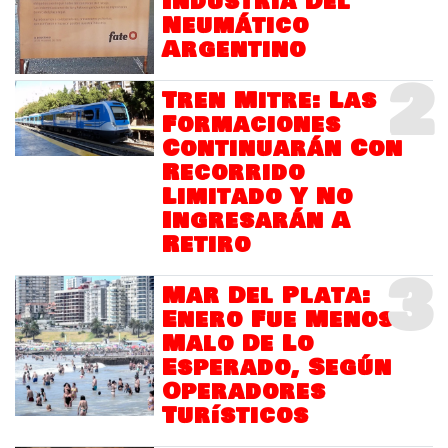
Industria Del
Neumático
Argentino
2
Tren Mitre: Las
Formaciones
Continuarán Con
Recorrido
Limitado Y No
Ingresarán A
Retiro
3
Mar Del Plata:
Enero Fue Menos
Malo De Lo
Esperado, Según
Operadores
Turísticos