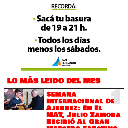
LO MÁS LEIDO DEL MES
1
Semana
Internacional Del
Ajedrez: En El
MAT, Julio Zamora
Recibió Al Gran