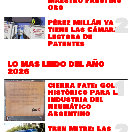
Maestro Faustino
Oro
2
Pérez Millán Ya
Tiene Las Cámaras
Lectora De
Patentes
LO MAS LEIDO DEL AÑO
2026
1
Cierra Fate: Golpe
Histórico Para La
Industria Del
Neumático
Argentino
Tren Mitre: Las