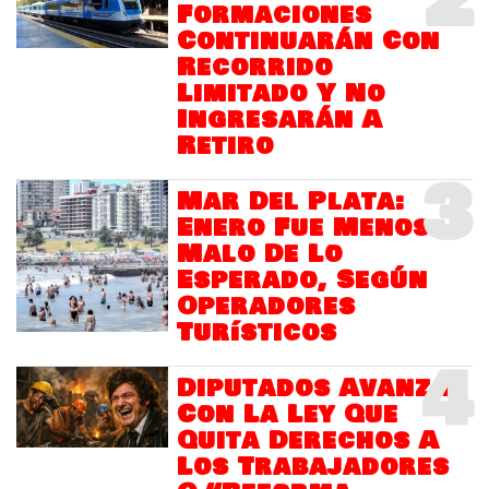
2
Formaciones
Continuarán Con
Recorrido
Limitado Y No
Ingresarán A
Retiro
3
Mar Del Plata:
Enero Fue Menos
Malo De Lo
Esperado, Según
Operadores
Turísticos
4
Diputados Avanza
Con La Ley Que
Quita Derechos A
Los Trabajadores