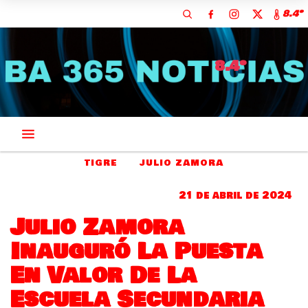
8.4º
8.4º
TIGRE
JULIO ZAMORA
21 de abril de 2024
Julio Zamora
Inauguró La Puesta
En Valor De La
Escuela Secundaria