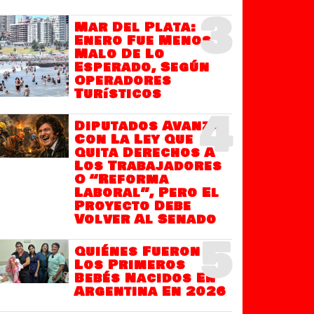
3
Mar Del Plata:
Enero Fue Menos
Malo De Lo
Esperado, Según
Operadores
Turísticos
4
Diputados Avanza
Con La Ley Que
Quita Derechos A
Los Trabajadores
O “Reforma
Laboral”, Pero El
Proyecto Debe
Volver Al Senado
5
Quiénes Fueron
Los Primeros
Bebés Nacidos En
Argentina En 2026