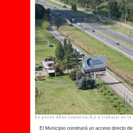
En pocos dÃ­as comenzarÃ¡n a trabajar en la
El Municipio construirá un acceso directo d