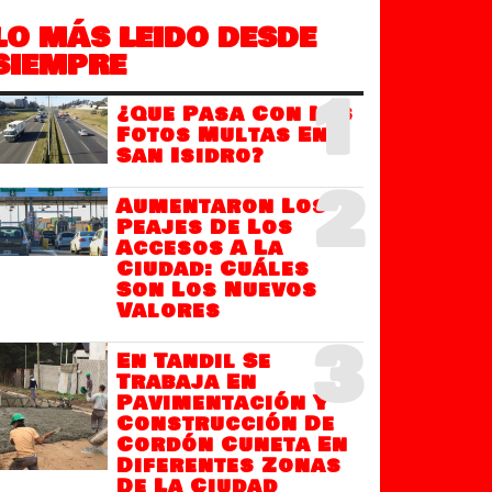
LO MÁS LEIDO DESDE
SIEMPRE
1
¿Que Pasa Con Las
Fotos Multas En
San Isidro?
2
Aumentaron Los
Peajes De Los
Accesos A La
Ciudad: Cuáles
Son Los Nuevos
Valores
3
En Tandil Se
Trabaja En
Pavimentación Y
Construcción De
Cordón Cuneta En
Diferentes Zonas
De La Ciudad