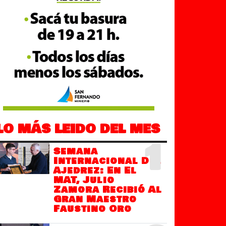
LO MÁS LEIDO DEL MES
1
Semana
Internacional Del
Ajedrez: En El
MAT, Julio
Zamora Recibió Al
Gran Maestro
Faustino Oro