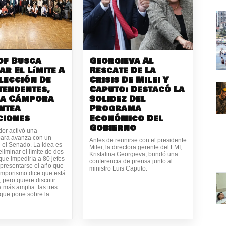
of Busca
Georgieva Al
ar El Límite A
Rescate De La
lección De
Crisis De Milei Y
tendentes,
Caputo: Destacó La
La Cámpora
Solidez Del
ntea
Programa
ciones
Económico Del
Gobierno
dor activó una
para avanza con un
Antes de reunirse con el presidente
 el Senado. La idea es
Milei, la directora gerente del FMI,
eliminar el límite de dos
Kristalina Georgieva, brindó una
ue impediría a 80 jefes
conferencia de prensa junto al
presentarse el año que
ministro Luis Caputo.
amporismo dice que está
 pero quiere discutir
 más amplia: las tres
 que pone sobre la