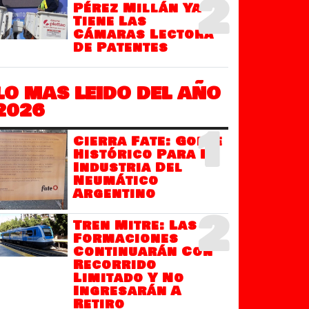
2
Pérez Millán Ya
Tiene Las
Cámaras Lectora
De Patentes
LO MAS LEIDO DEL AÑO
2026
1
Cierra Fate: Golpe
Histórico Para La
Industria Del
Neumático
Argentino
2
Tren Mitre: Las
Formaciones
Continuarán Con
Recorrido
Limitado Y No
Ingresarán A
Retiro