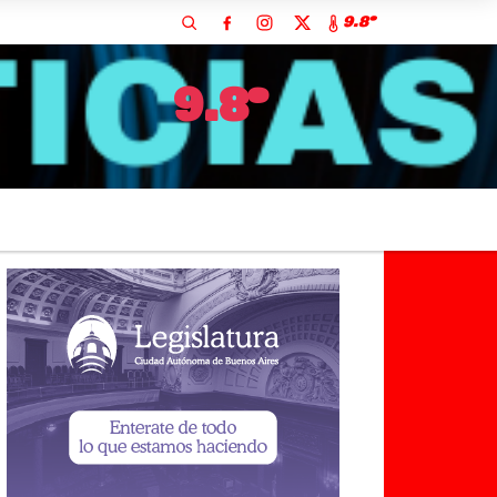
9.8º
9.8º