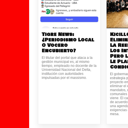
Tigre News:
Kicill
¿Periodismo Local
Elimin
O Vocero
La Ree
Encubierto?
Los In
Pero 
El titular del portal que ataca a la
Le Pla
gestión municipal es, al mismo
Condi
tiempo, empleado no docente de la
Universidad Nacional del Delta,
institución con autoridades
El goberna
impulsadas por el massismo.
estrategia 
proyecto en
eliminar el 
mandatos, q
comunales 
viene. El c
de acuerdo,
una agenda
exigencias
mesa.